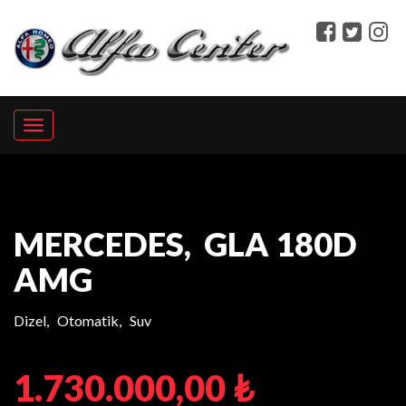
Toggle
navigation
MERCEDES, GLA 180D
AMG
Dizel, Otomatik, Suv
1.730.000,00 ₺