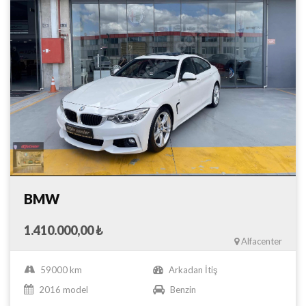
BMW
1.410.000,00 ₺
Alfacenter
59000 km
Arkadan İtiş
2016 model
Benzin