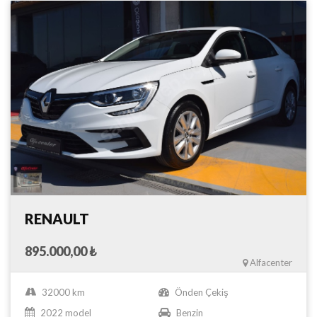
RENAULT
895.000,00 ₺
Alfacenter
32000 km
Önden Çekiş
2022 model
Benzin