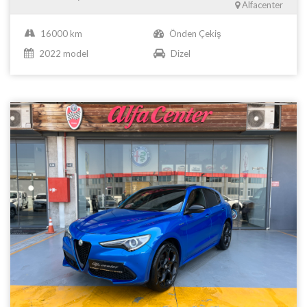
Alfacenter
16000 km
Önden Çekiş
2022 model
Dizel