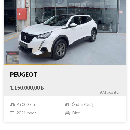
PEUGEOT
1.150.000,00 ₺
Alfacenter
49000 km
Önden Çekiş
2021 model
Dizel