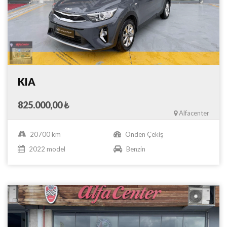
KIA
825.000,00 ₺
Alfacenter
20700 km
Önden Çekiş
2022 model
Benzin